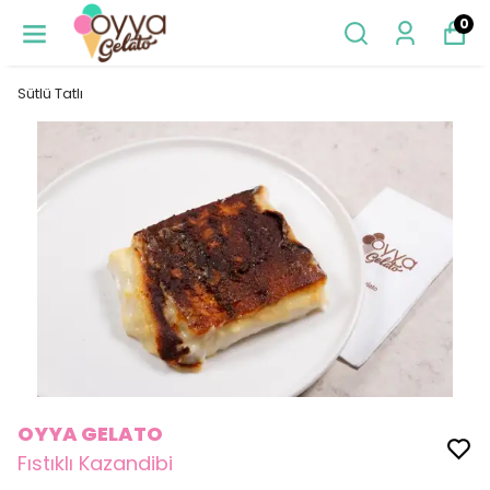
0
Sütlü Tatlı
OYYA GELATO
Fıstıklı Kazandibi