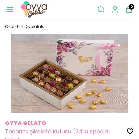
0
Özel Gün Çikolataları
OYYA GELATO
Tasarım çikolata kutusu (24'lü special