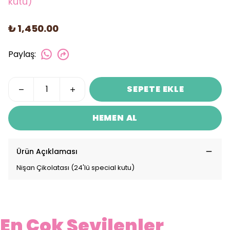
kutu)
₺ 1,450.00
Paylaş
:
SEPETE EKLE
HEMEN AL
Ürün Açıklaması
Nişan Çikolatası (24'lü special kutu)
En Çok Sevilenler